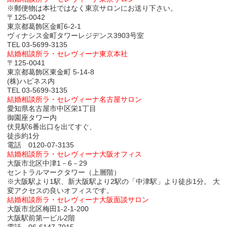
※郵便物は本社ではなく東京サロンにお送り下さい。
〒125-0042
東京都葛飾区金町6-2-1
ヴィナシス金町タワーレジデンス3903号室
TEL 03-5699-3135
結婚相談所ラ・セレヴィーナ東京本社
〒125-0041
東京都葛飾区東金町 5-14-8
(株)ハピネス内
TEL 03-5699-3135
結婚相談所ラ・セレヴィーナ名古屋サロン
愛知県
名古屋市中区
栄1丁目
御園座タワー内
伏見駅6番出口を出てすぐ、
徒歩約1分
電話
0120-07-3135
結婚相談所ラ・セレヴィーナ大阪オフィス
大阪市北区中津1－6－29
セントラルマークタワー（上層階）
※大阪駅より1駅、新大阪駅より2駅の「中津駅」より徒歩1分。 大
変アクセスの良いオフィスです。
結婚相談所ラ・セレヴィーナ大阪面談サロン
大阪市北区梅田1-2-1-200
大阪駅前第一ビル2階
電話 06-6147-7015